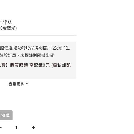
c / β鈦
(0度藍光)
館任選 贈奶呼呼品牌明信片(乙張) *生
)備註於訂單，未標註則隨機出貨
費】購買眼鏡 享配鏡0元 (需私訊配
查看更多
加預購