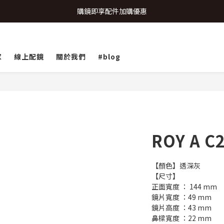
致...特別的日子💗 | 全館任選 贈奶呼呼品牌明信片(乙張) *生日卡/情人卡(2
購鏡即享配件加購優惠
致...特別的日子💗 | 全館任選 贈奶呼呼品牌明信片(乙張) *生日卡/情人卡(2
家
線上配鏡
關於我們
#blog
ROY A C
【顏色】透深灰
【尺寸】
正面寬度 ： 144 mm
鏡片寬度 ：49 mm
鏡片高度 ：43 mm
鼻樑寬度 ：22 mm