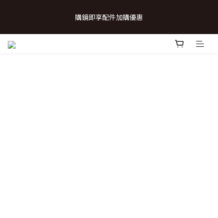
 💗致...特別的日子💗 | 全館任選 贈奶呼呼品牌明信片(乙張) *生日
購鏡即享配件加購優惠
卡/情人卡(2選1)
 💗致...特別的日子💗 | 全館任選 贈奶呼呼品牌明信片(乙張) *生日
卡/情人卡(2選1)