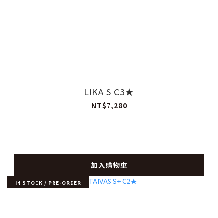
LIKA S C3★
NT$7,280
加入購物車
IN STOCK / PRE-ORDER