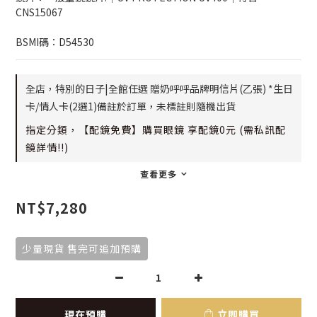
CNS15067
BSMI碼：D54530
全店，特別的日子|全館任選 贈奶呼呼品牌明信片(乙張) *生日
卡/情人卡(2選1)備註於訂單，未標註則隨機出貨
指定分類，【配鏡免費】購買眼鏡 享配鏡0元 (需私訊配
鏡詳情!!)
查看更多
NT$7,280
少量現貨 售完可追加預購
現在預購
立即購買