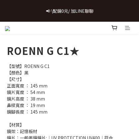
 💗致...特別的日子💗 | 全館任選 贈奶呼呼品牌明信片(乙張) *生日
📢 \配鏡0元/ 加LINE聊聊
卡/情人卡(2選1)
購鏡即享配件加購優惠
ROENN G C1★
 💗致...特別的日子💗 | 全館任選 贈奶呼呼品牌明信片(乙張) *生日
卡/情人卡(2選1)
【型號】ROENN G C1
【顏色】黑
【尺寸】
正面寬度 ： 145 mm
鏡片寬度 ： 54 mm
鏡片高度 ： 38 mm
鼻樑寬度 ： 19 mm
鏡腳長度 ： 145 mm
【材質】
鏡架：記憶板材
鏡片：一般墨鏡鏡片:│UV PROTECTION UV400│符合