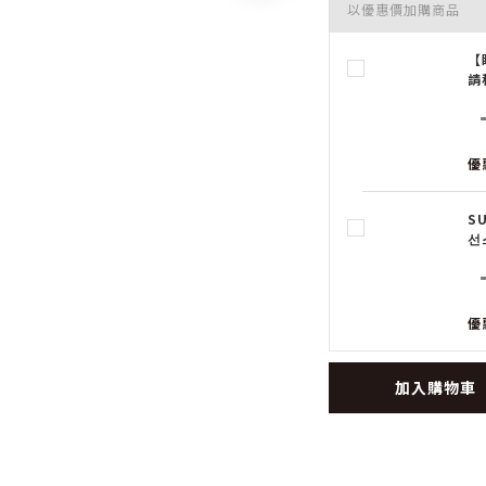
以優惠價加購商品
【
請
優
S
선
優
加入購物車