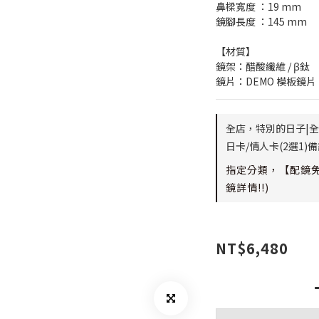
鼻樑寬度 ：19 mm
鏡腳長度 ：145 mm
【材質】
鏡架：醋酸纖維 / β鈦
鏡片：DEMO 模板鏡片
全店，特別的日子|全
日卡/情人卡(2選1
指定分類，【配鏡免
鏡詳情!!)
NT$6,480