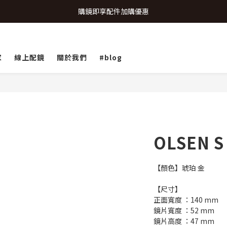
致...特別的日子💗 | 全館任選 贈奶呼呼品牌明信片(乙張) *生日卡/情人卡(2
購鏡即享配件加購優惠
致...特別的日子💗 | 全館任選 贈奶呼呼品牌明信片(乙張) *生日卡/情人卡(2
家
線上配鏡
關於我們
#blog
OLSEN S
【顏色】琥珀 金
【尺寸】
正面寬度 ：140 mm
鏡片寬度 ：52 mm
鏡片高度 ：47 mm