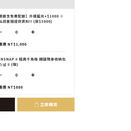
眼鏡含免費配鏡】升級藍光+$1000 ※
私訊客服提供資料!! (原$3000)
惠價 NT$1,000
UNSNAP Ⅱ 經典千鳥格 韓國隨身收納包
스냅 Ⅱ (咖)
惠價 NT$880
立即購買