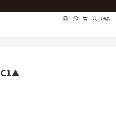
選1)
選1)
找商品
立即購買
 C1▲