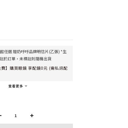
館任選 贈奶呼呼品牌明信片(乙張) *生
)備註於訂單，未標註則隨機出貨
費】購買眼鏡 享配鏡0元 (需私訊配
查看更多