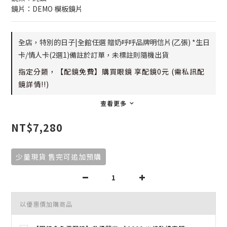
鏡片：DEMO 模板鏡片
全店，特別的日子|全館任選 贈奶呼呼品牌明信片(乙張) *生日
卡/情人卡(2選1)備註於訂單，未標註則隨機出貨
指定分類，【配鏡免費】購買眼鏡 享配鏡0元 (需私訊配
鏡詳情!!)
查看更多
NT$7,280
少量現貨 售完可追加預購
以優惠價加購商品