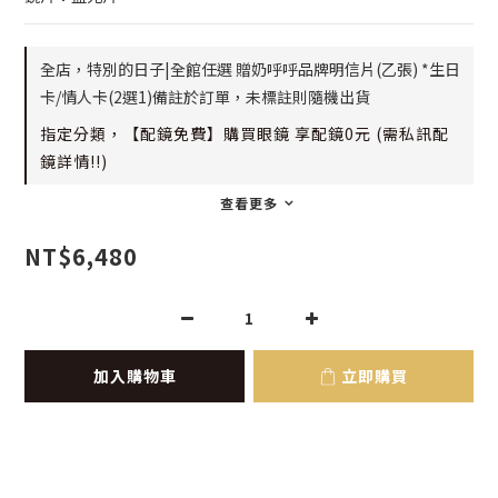
全店，特別的日子|全館任選 贈奶呼呼品牌明信片(乙張) *生日
卡/情人卡(2選1)備註於訂單，未標註則隨機出貨
指定分類，【配鏡免費】購買眼鏡 享配鏡0元 (需私訊配
鏡詳情!!)
查看更多
NT$6,480
加入購物車
立即購買