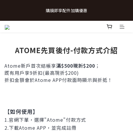
 💗致...特別的日子💗 | 全館任選 贈奶呼呼品牌明信片(乙張) *生日
購鏡即享配件加購優惠
卡/情人卡(2選1)
 💗致...特別的日子💗 | 全館任選 贈奶呼呼品牌明信片(乙張) *生日
卡/情人卡(2選1)
ATOME先買後付-付款方式介紹
Atome新戶首次結帳享
滿$500現折$200
；
既有用
戶
享9折扣(最高現折$200)
折扣金額會於Atome APP付款面時顯示與折抵！
【如何使用】
1.官網下單，選擇"
Atome"付款方式
2.下載Atome APP，並完成註冊