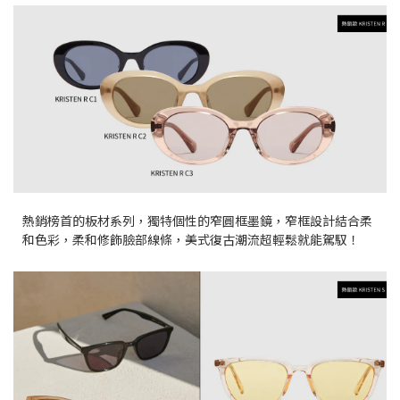
熱銷榜首的板材系列，獨特個性的窄圓框墨鏡，窄框設計結合柔
和色彩，柔和修飾臉部線條，美式復古潮流超輕鬆就能駕馭！