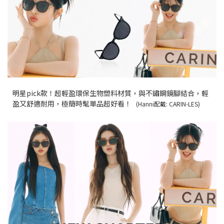
明星pick款！
超輕盈環保
生物塑料材質，與不鏽鋼鏡腳結合，輕
盈又舒適耐用，極簡時髦單品超好看！
(Hanni配戴: CARIN-LES)