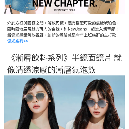
介於方框與圓框之間，解放死板，還有搭配可愛的焦糖琥珀色，
隨時隨地展現魅力可人的自我。和NewJeans一起進入新章節！
新偏光墨鏡解放視野、創新的體驗感是今年上班族群的主打款！
偏光系列>>
《漸層飲料系列》半鏡面鏡片 就
像清透涼感的漸層氣泡飲