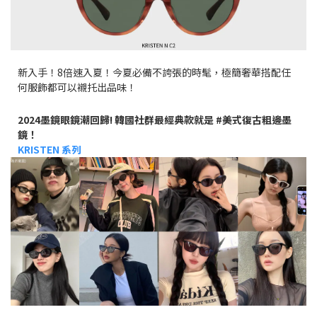
新入手！8倍速入夏！今夏必備不誇張的時髦，極簡奢華搭配任
何服飾都可以襯托出品味！
2024墨鏡眼鏡潮回歸! 韓國社群最經典款就是 #美式復古粗邊墨
鏡！
KRISTEN 系列