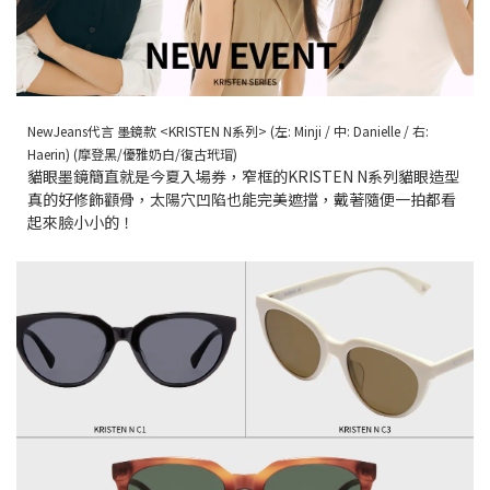
NewJeans代言 墨鏡款 <KRISTEN N系列> (左: Minji
/ 中: Danielle
/ 右:
Haerin) (摩登黑/優雅奶白/復古玳瑁)
貓眼墨鏡簡直就是今夏入場券，窄框的
KRISTEN N系列貓眼造型
真的好修飾顴骨，太陽穴凹陷也能完美遮擋，戴著隨便一拍都看
起來臉小小的！