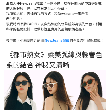
形象大使NewJeans推出了一款不僅可以在休閒活動中
舒適
配戴
的太陽眼鏡，也可以在日常生活中配戴。
我所追求的，表達自我的方式。和NewJeans一起自信
看"視"界。
現代時尚品牌CARIN，以自然和諧的修飾臉部為優先宗旨，利用
科學的基礎設計，提供舒適且實用的墨鏡眼鏡產品。
接下來，小編要來介紹 由
NewJeans配戴
的今夏流行墨鏡款式：
《都市熟女》
柔美弧線與輕奢色
系的結合 神秘又清晰