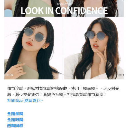
都市冷感，純鈦材質無感舒適配戴，使用半鏡面鏡片，可反射光
線，減少視覺疲勞！漸變色系鏡片打造高質感都市潮流！
相關商品(點這邊)>>
全館
墨鏡
全館眼鏡
熱銷同款