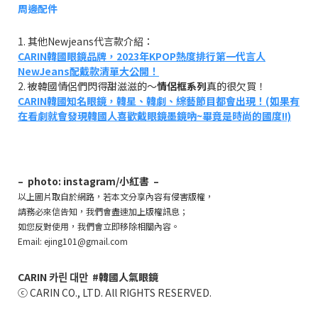
周邊配件
1. 其他Newjeans代言款介紹：
CARIN韓國眼鏡品牌，2023年KPOP熱度排行第一代言人
NewJeans配戴款清單大公開！
2. 被韓國情侶們閃得甜滋滋的～
情侶框系列
真的很欠買！
CARIN韓國知名眼鏡，韓星、韓劇、綜藝節目都會出現！(如果有
在看劇就會發現韓國人喜歡戴眼鏡墨鏡吶~畢竟是時尚的國度!!)
– photo: instagram/小紅書 –
以上圖片取自於網路，若本文分享內容有侵害版權，
請務必來信告知，我們會盡速加上版權訊息；
如您反對使用，我們會立即移除相關內容。
Email: ejing101@gmail.com
CARIN
카린 대만
#韓國人氣眼鏡
ⓒ CARIN CO., LTD. All RIGHTS RESERVED.