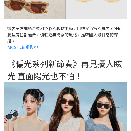
復古窄方框結合柔和色彩的板材墨鏡，自然又百搭的魅力，任何
臉型膚色都適合，優雅經典簡潔的風格，是韓國人最日常的穿
搭。
KRISTEN 系列
>>
《
偏光系列新
節奏
》
再見擾人眩
光
直面陽光也不怕！