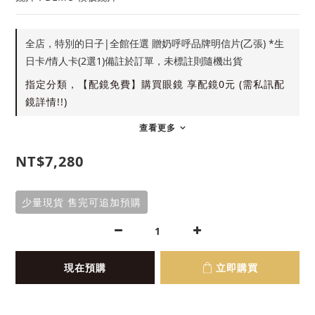
全店，特別的日子|全館任選 贈奶呼呼品牌明信片(乙張) *生
日卡/情人卡(2選1)備註於訂單，未標註則隨機出貨
指定分類，【配鏡免費】購買眼鏡 享配鏡0元 (需私訊配
鏡詳情!!)
查看更多
NT$7,280
少量現貨 售完可追加預購
現在預購
立即購買