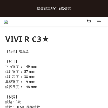
 💗致...特別的日子💗 | 全館任選 贈奶呼呼品牌明信片(乙張) *生日
購鏡即享配件加購優惠
卡/情人卡(2選1)
 💗致...特別的日子💗 | 全館任選 贈奶呼呼品牌明信片(乙張) *生日
卡/情人卡(2選1)
VIVI R C3★
【顏色】玫瑰金
【尺寸】
正面寬度 ： 149 mm
鏡片寬度 ： 57 mm
鏡片高度 ： 38 mm
鼻樑寬度 ： 19 mm
鏡腳長度 ： 148 mm
【材質】
鏡架：β鈦
鏡片：DEMO 模板鏡片