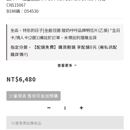
CNS15067
BSMI碼：D54530
全店，特別的日子|全館任選 贈奶呼呼品牌明信片(乙張) *生日
卡/情人卡(2選1)備註於訂單，未標註則隨機出貨
指定分類，【配鏡免費】購買眼鏡 享配鏡0元 (需私訊配
鏡詳情!!)
查看更多
NT$6,480
少量現貨 售完可追加預購
以優惠價加購商品