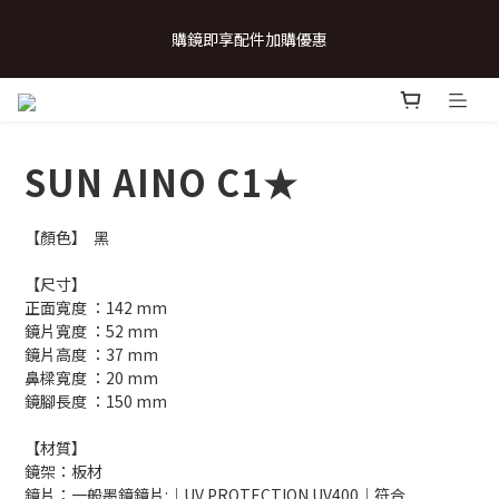
 💗致...特別的日子💗 | 全館任選 贈奶呼呼品牌明信片(乙張) *生日
購鏡即享配件加購優惠
卡/情人卡(2選1)
 💗致...特別的日子💗 | 全館任選 贈奶呼呼品牌明信片(乙張) *生日
卡/情人卡(2選1)
SUN AINO C1★
【顏色】  黑
【尺寸】
正面寬度 ：142 mm
鏡片寬度 ：52 mm
鏡片高度 ：37 mm
鼻樑寬度 ：20 mm
鏡腳長度 ：150 mm
【材質】
鏡架：板材
鏡片：一般墨鏡鏡片:│UV PROTECTION UV400│符合