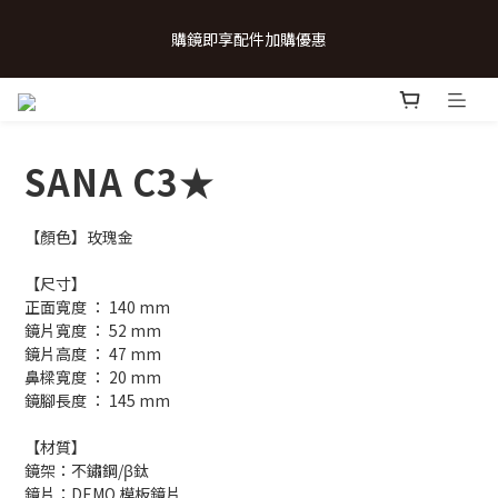
 💗致...特別的日子💗 | 全館任選 贈奶呼呼品牌明信片(乙張) *生日
購鏡即享配件加購優惠
卡/情人卡(2選1)
 💗致...特別的日子💗 | 全館任選 贈奶呼呼品牌明信片(乙張) *生日
卡/情人卡(2選1)
SANA C3★
【顏色】玫瑰金
【尺寸】
正面寬度 ： 140 mm
鏡片寬度 ： 52 mm
鏡片高度 ： 47 mm
鼻樑寬度 ： 20 mm
鏡腳長度 ： 145 mm
【材質】
鏡架：不鏽鋼/β鈦
鏡片：DEMO 模板鏡片