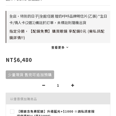
全店，特別的日子|全館任選 贈奶呼呼品牌明信片(乙張) *生日
卡/情人卡(2選1)備註於訂單，未標註則隨機出貨
指定分類，【配鏡免費】購買眼鏡 享配鏡0元 (需私訊配
鏡詳情!!)
查看更多
NT$6,480
少量現貨 售完可追加預購
以優惠價加購商品
【眼鏡含免費配鏡】升級藍光+$1000 ※請私訊客服
提供資料!! (原$3000)