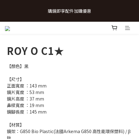
 💗致...特別的日子💗 | 全館任選 贈奶呼呼品牌明信片(乙張) *生日
購鏡即享配件加購優惠
卡/情人卡(2選1)
 💗致...特別的日子💗 | 全館任選 贈奶呼呼品牌明信片(乙張) *生日
卡/情人卡(2選1)
ROY O C1★
【顏色】黑
【尺寸】
正面寬度 ：143 mm
鏡片寬度 ：53 mm
鏡片高度 ：37 mm
鼻樑寬度 ：19 mm
鏡腳長度 ：145 mm
【材質】
鏡架：G850 Bio Plastic(法國Arkema G850 高性能環保塑料) / β
鈦