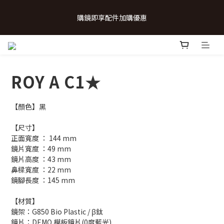
 💗致...特別的日子💗 | 全館任選 贈奶呼呼品牌明信片(乙張) *生日
購鏡即享配件加購優惠
卡/情人卡(2選1)
 💗致...特別的日子💗 | 全館任選 贈奶呼呼品牌明信片(乙張) *生日
卡/情人卡(2選1)
ROY A C1★
【顏色】黑
【尺寸】
正面寬度 ： 144 mm
鏡片寬度 ：49 mm
鏡片高度 ：43 mm
鼻樑寬度 ：22 mm
鏡腳長度 ：145 mm
【材質】
鏡架：G850 Bio Plastic / β鈦
鏡片：DEMO 模板鏡片(0度藍光)