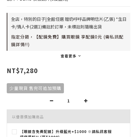
全店，特別的日子|全館任選 贈奶呼呼品牌明信片(乙張) *生日
卡/情人卡(2選1)備註於訂單，未標註則隨機出貨
指定分類，【配鏡免費】購買眼鏡 享配鏡0元 (需私訊配
鏡詳情!!)
查看更多
NT$7,280
少量現貨 售完可追加預購
以優惠價加購商品
【眼鏡含免費配鏡】升級藍光+$1000 ※請私訊客服
提供資料!! (原$3000)