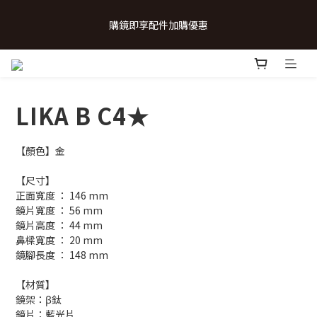
 💗致...特別的日子💗 | 全館任選 贈奶呼呼品牌明信片(乙張) *生日
購鏡即享配件加購優惠
卡/情人卡(2選1)
 💗致...特別的日子💗 | 全館任選 贈奶呼呼品牌明信片(乙張) *生日
卡/情人卡(2選1)
LIKA B C4★
【顏色】金
【尺寸】
正面寬度 ： 146 mm
鏡片寬度 ： 56 mm
鏡片高度 ： 44 mm
鼻樑寬度 ： 20 mm
鏡腳長度 ： 148 mm
【材質】
鏡架：β鈦
鏡片：藍光片