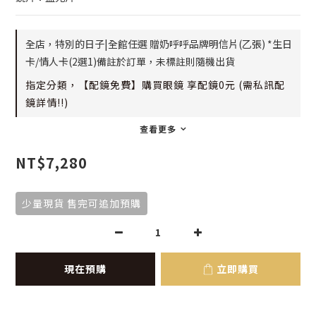
全店，特別的日子|全館任選 贈奶呼呼品牌明信片(乙張) *生日
卡/情人卡(2選1)備註於訂單，未標註則隨機出貨
指定分類，【配鏡免費】購買眼鏡 享配鏡0元 (需私訊配
鏡詳情!!)
查看更多
NT$7,280
少量現貨 售完可追加預購
現在預購
立即購買