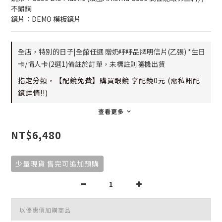
不鏽鋼
鏡片：DEMO 模板鏡片
全店，特別的日子|全館任選 贈奶呼呼品牌明信片(乙張) *生日
卡/情人卡(2選1)備註於訂單，未標註則隨機出貨
指定分類，【配鏡免費】購買眼鏡 享配鏡0元 (需私訊配
鏡詳情!!)
查看更多
NT$6,480
少量現貨 售完可追加預購
以優惠價加購商品