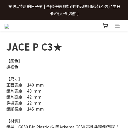
 💗致...特別的日子💗 | 全館任選 贈奶呼呼品牌明信片(乙張) *生日
 💗致...特別的日子💗 | 全館任選 贈奶呼呼品牌明信片(乙張) *生日
卡/情人卡(2選1)
卡/情人卡(2選1)
📢 \配鏡0元/ 加LINE聊聊
JACE P C3★
購鏡即享配件加購優惠
【顏色】
 💗致...特別的日子💗 | 全館任選 贈奶呼呼品牌明信片(乙張) *生日
透褐色
卡/情人卡(2選1)
【尺寸】
正面寬度 ：140  mm
鏡片寬度 ：48  mm
鏡片高度 ：42  mm
鼻樑寬度 ：22  mm
鏡腳長度 ：145  mm
【材質】
鏡架：G850 Bio Plastic (法國Arkema G850 高性能環保塑料) / 