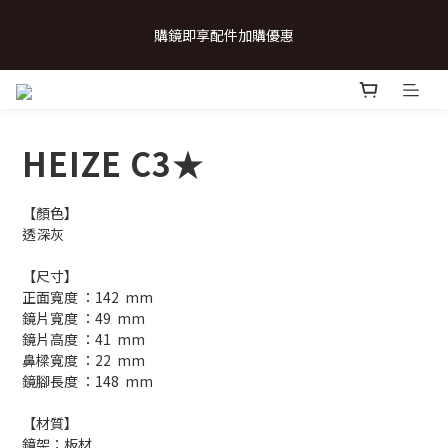
 💗致...特別的日子💗 | 全館任選 贈奶呼呼品牌明信片(乙張) *生日
購鏡即享配件加購優惠
卡/情人卡(2選1)
 💗致...特別的日子💗 | 全館任選 贈奶呼呼品牌明信片(乙張) *生日
卡/情人卡(2選1)
HEIZE C3★
【顏色】
透深灰
【尺寸】
正面寬度 ：142  mm
鏡片寬度 ：49  mm
鏡片高度 ：41  mm
鼻樑寬度 ：22  mm
鏡腳長度 ：148  mm
【材質】
鏡架：板材