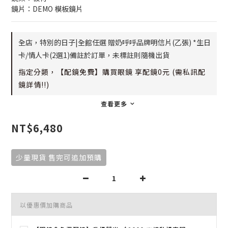
鏡片：DEMO 模板鏡片
全店，特別的日子|全館任選 贈奶呼呼品牌明信片(乙張) *生日
卡/情人卡(2選1)備註於訂單，未標註則隨機出貨
指定分類，【配鏡免費】購買眼鏡 享配鏡0元 (需私訊配
鏡詳情!!)
查看更多
NT$6,480
少量現貨 售完可追加預購
以優惠價加購商品