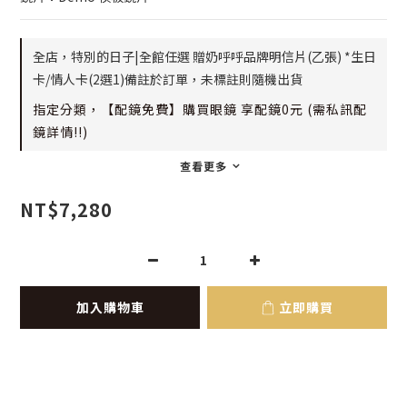
全店，特別的日子|全館任選 贈奶呼呼品牌明信片(乙張) *生日
卡/情人卡(2選1)備註於訂單，未標註則隨機出貨
指定分類，【配鏡免費】購買眼鏡 享配鏡0元 (需私訊配
鏡詳情!!)
查看更多
NT$7,280
加入購物車
立即購買