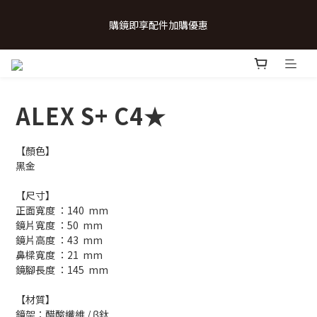
 💗致...特別的日子💗 | 全館任選 贈奶呼呼品牌明信片(乙張) *生日
購鏡即享配件加購優惠
卡/情人卡(2選1)
 💗致...特別的日子💗 | 全館任選 贈奶呼呼品牌明信片(乙張) *生日
卡/情人卡(2選1)
ALEX S+ C4★
【顏色】
黑金
【尺寸】
正面寬度 ：140  mm
鏡片寬度 ：50  mm
鏡片高度 ：43  mm
鼻樑寬度 ：21  mm
鏡腳長度 ：145  mm
【材質】
鏡架：醋酸纖維 / β鈦