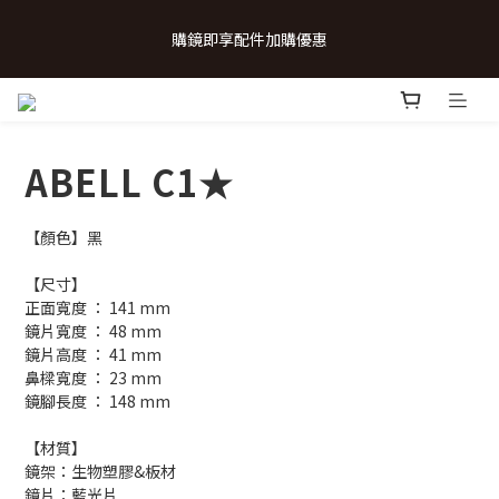
 💗致...特別的日子💗 | 全館任選 贈奶呼呼品牌明信片(乙張) *生日
購鏡即享配件加購優惠
卡/情人卡(2選1)
 💗致...特別的日子💗 | 全館任選 贈奶呼呼品牌明信片(乙張) *生日
卡/情人卡(2選1)
ABELL C1★
【顏色】黑
【尺寸】
正面寬度 ： 141 mm
鏡片寬度 ： 48 mm
鏡片高度 ： 41 mm
鼻樑寬度 ： 23 mm
鏡腳長度 ： 148 mm
【材質】
鏡架：生物塑膠&板材
鏡片：藍光片