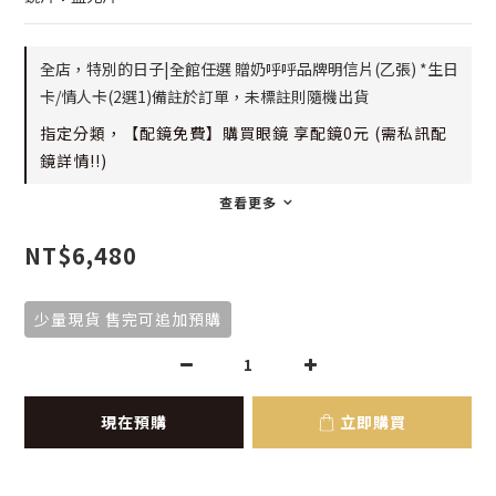
全店，特別的日子|全館任選 贈奶呼呼品牌明信片(乙張) *生日
卡/情人卡(2選1)備註於訂單，未標註則隨機出貨
指定分類，【配鏡免費】購買眼鏡 享配鏡0元 (需私訊配
鏡詳情!!)
查看更多
NT$6,480
少量現貨 售完可追加預購
現在預購
立即購買