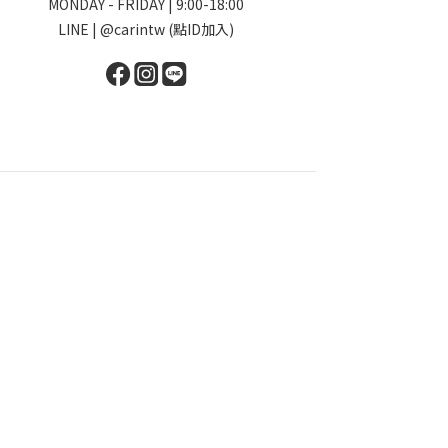
MONDAY - FRIDAY | 9:00-18:00
LINE | @carintw (點ID加入)