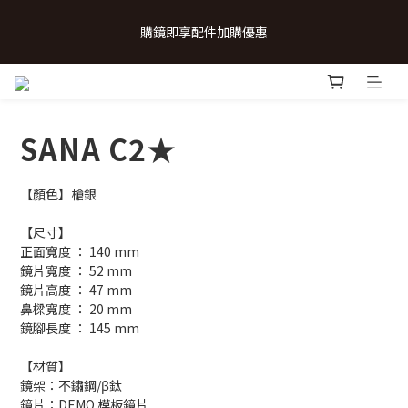
 💗致...特別的日子💗 | 全館任選 贈奶呼呼品牌明信片(乙張) *生日
購鏡即享配件加購優惠
卡/情人卡(2選1)
 💗致...特別的日子💗 | 全館任選 贈奶呼呼品牌明信片(乙張) *生日
卡/情人卡(2選1)
SANA C2★
【顏色】槍銀
【尺寸】
正面寬度 ： 140 mm
鏡片寬度 ： 52 mm
鏡片高度 ： 47 mm
鼻樑寬度 ： 20 mm
鏡腳長度 ： 145 mm
【材質】
鏡架：不鏽鋼/β鈦
鏡片：DEMO 模板鏡片