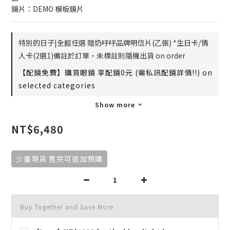
鏡片：DEMO 模板鏡片
特別的日子|全館任選 贈奶呼呼品牌明信片(乙張) *生日卡/情
人卡(2選1)備註於訂單，未標註則隨機出貨 on order
【配鏡免費】購買眼鏡 享配鏡0元 (需私訊配鏡詳情!!) on
selected categories
Show more
NT$6,480
少量現貨 售完可追加預購
Buy Together and Save More