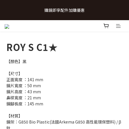
 💗致...特別的日子💗 | 全館任選 贈奶呼呼品牌明信片(乙張) *生日
購鏡即享配件加購優惠
卡/情人卡(2選1)
 💗致...特別的日子💗 | 全館任選 贈奶呼呼品牌明信片(乙張) *生日
卡/情人卡(2選1)
ROY S C1★
【顏色】黑
【尺寸】
正面寬度 ：141 mm
鏡片寬度 ：50 mm
鏡片高度 ：43 mm
鼻樑寬度 ：21 mm
鏡腳長度 ：145 mm
【材質】
鏡架：G850 Bio Plastic(法國Arkema G850 高性能環保塑料) / β
鈦