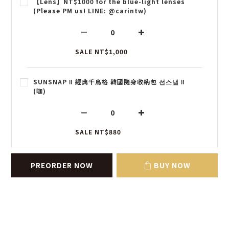
【Lens】NT$1000 for the blue-light lenses
(Please PM us! LINE: @carintw)
SALE NT$1,000
SUNSNAP Ⅱ 經典千鳥格 韓國隨身收納包 선스냅 Ⅱ
(咖)
SALE NT$880
PREORDER NOW
BUY NOW