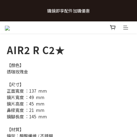
 💗致...特別的日子💗 | 全館任選 贈奶呼呼品牌明信片(乙張) *生日
購鏡即享配件加購優惠
卡/情人卡(2選1)
 💗致...特別的日子💗 | 全館任選 贈奶呼呼品牌明信片(乙張) *生日
卡/情人卡(2選1)
AIR2 R C2★
【顏色】
透咖玫瑰金
【尺寸】
正面寬度 ：137  mm
鏡片寬度 ：49  mm
鏡片高度 ：45  mm
鼻樑寬度 ：21  mm
鏡腳長度 ：145  mm
【材質】
鏡架：醋酸纖維 / 不銹鋼