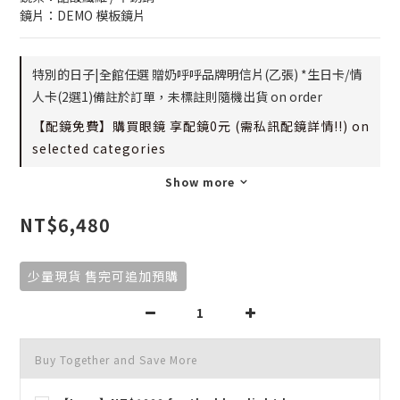
鏡片：DEMO 模板鏡片
特別的日子|全館任選 贈奶呼呼品牌明信片(乙張) *生日卡/情
人卡(2選1)備註於訂單，未標註則隨機出貨 on order
【配鏡免費】購買眼鏡 享配鏡0元 (需私訊配鏡詳情!!) on
selected categories
Show more
NT$6,480
少量現貨 售完可追加預購
Buy Together and Save More