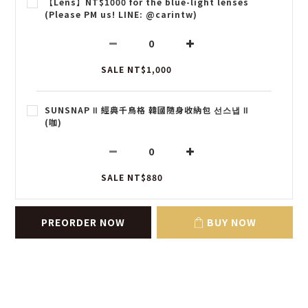
【Lens】NT$1000 for the blue-light lenses
(Please PM us! LINE: @carintw)
SALE NT$1,000
SUNSNAP Ⅱ 經典千鳥格 韓國隨身收納包 선스냅 Ⅱ
(咖)
SALE NT$880
PREORDER NOW
BUY NOW