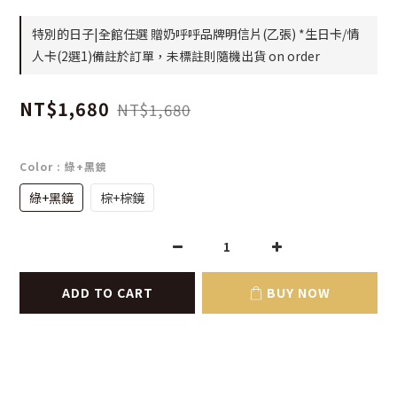
特別的日子|全館任選 贈奶呼呼品牌明信片(乙張) *生日卡/情
人卡(2選1)備註於訂單，未標註則隨機出貨 on order
NT$1,680
NT$1,680
Color
: 綠+黑鏡
綠+黑鏡
棕+棕鏡
ADD TO CART
BUY NOW