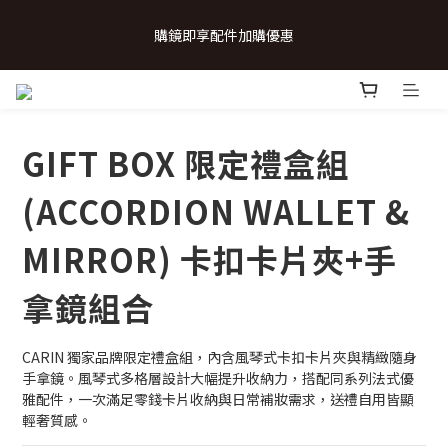
 💗致...特別的日子💗 | 全館任選 贈奶呼呼品牌明信片(乙張) *生日
購鏡即享配件加購優惠
卡/情人卡(2選1)
 💗致...特別的日子💗 | 全館任選 贈奶呼呼品牌明信片(乙張) *生日
卡/情人卡(2選1)
GIFT BOX 限定禮盒組
(ACCORDION WALLET &
MIRROR) 卡扣卡片夾+手
拿鏡組合
CARIN 獨家品牌限定禮盒組，內含風琴式卡扣卡片夾與精緻隨身
手拿鏡。風琴式多格層設計大幅提升收納力，搭配同系列法式優
雅配件，一次滿足零錢卡片收納與日常補妝需求，送禮自用皆顯
輕奢質感。