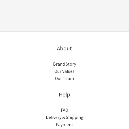
About
Brand Story
Our Values
Our Team
Help
FAQ
Delivery & Shipping
Payment