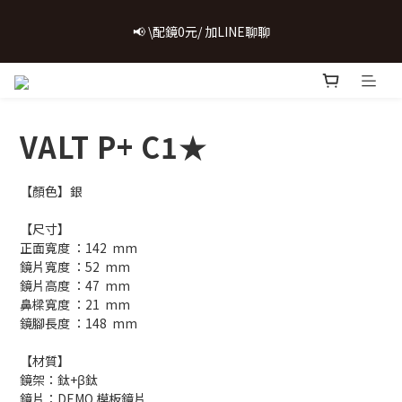
 💗致...特別的日子💗 | 全館任選 贈奶呼呼品牌明信片(乙張) *生日
📢 \配鏡0元/ 加LINE聊聊
卡/情人卡(2選1)
購鏡即享配件加購優惠
VALT P+ C1★
 💗致...特別的日子💗 | 全館任選 贈奶呼呼品牌明信片(乙張) *生日
卡/情人卡(2選1)
【顏色】銀
【尺寸】
正面寬度 ：142  mm
鏡片寬度 ：52  mm
鏡片高度 ：47  mm
鼻樑寬度 ：21  mm
鏡腳長度 ：148  mm
【材質】
鏡架：鈦+β鈦
鏡片：DEMO 模板鏡片