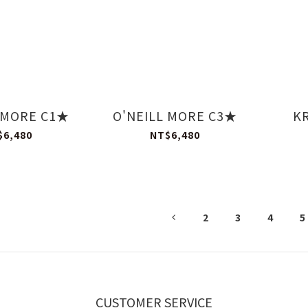
 MORE C1★
O'NEILL MORE C3★
KR
$6,480
NT$6,480
2
3
4
5
CUSTOMER SERVICE