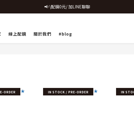
致...特別的日子💗 | 全館任選 贈奶呼呼品牌明信片(乙張) *生日卡/情人卡(2
📢 \配鏡0元/ 加LINE聊聊
購鏡即享配件加購優惠
致...特別的日子💗 | 全館任選 贈奶呼呼品牌明信片(乙張) *生日卡/情人卡(2
家
線上配鏡
關於我們
#blog
RE-ORDER
IN STOCK / PRE-ORDER
IN STO