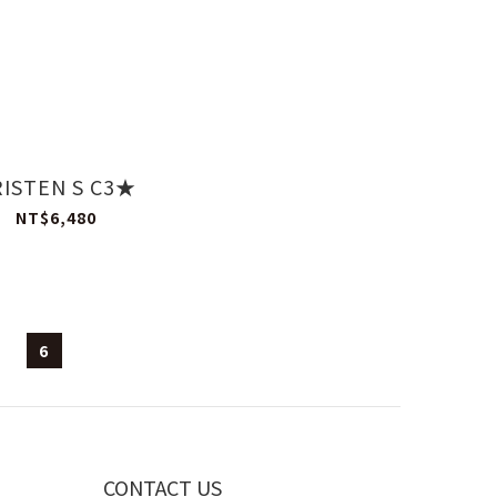
ISTEN S C3★
NT$6,480
6
CONTACT US